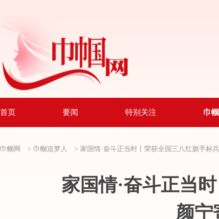
首页
要闻
特别关注
巾帼
巾帼网
>
巾帼追梦人
>
家国情·奋斗正当时丨荣获全国三八红旗手标
家国情·奋斗正当
颜宁