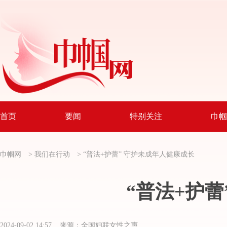
首页
要闻
特别关注
巾帼
巾帼网
>
我们在行动
>
“普法+护蕾” 守护未成年人健康成长
“普法+护
2024-09-02 14:57 来源：全国妇联女性之声