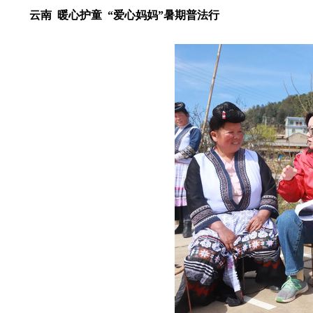
云南 暖心护童 “爱心妈妈”暑期普法行