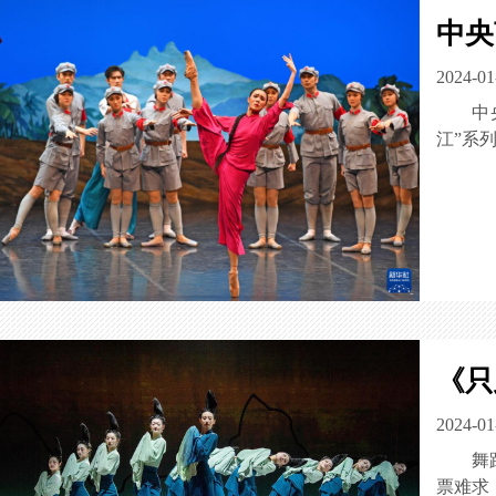
中央
2024-01
中
江”系
《只
2024-01
舞
票难求