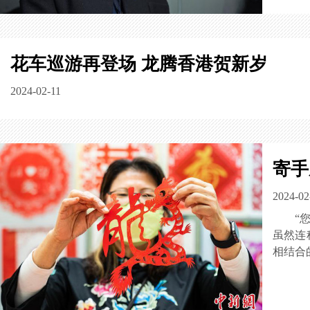
花车巡游再登场 龙腾香港贺新岁
2024-02-11
寄手
2024-02
“
虽然连
相结合