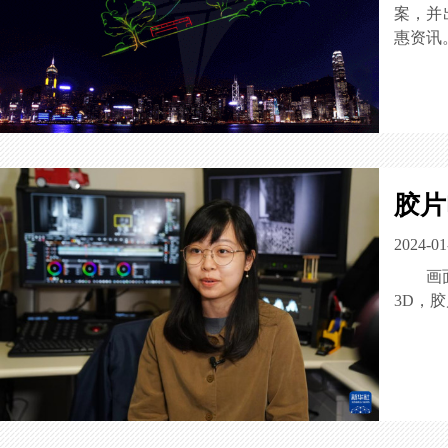
案，并
惠资讯
胶片
2024-01
画
3D，