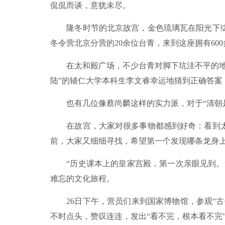
侃侃而谈，意犹未尽。
隆冬时节的北京故宫，金色琉璃瓦在阳光下绽
冬令营北京分营的20余位台青，来到这座拥有60
在太和殿广场，不少台青对脚下坑洼不平的地砖
陆”的辅仁大学本科生李文睿幸运地猜到正确答案
也有几位像蔡尚麟这样的实力派，对于“清朝是哪
在故宫，大家对很多事物都感到好奇：看到太
前，大家又细细寻找，希望第一个发现哪条龙身
“历史课本上的皇家宫殿，第一次亲眼见到。”
难忘的文化旅程。
26日下午，营员们来到国家博物馆，参观“古
不时点头，赞叹连连，发出“看不完，根本看不完