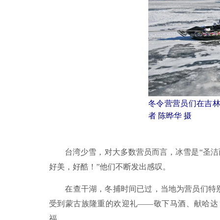
冬令营营员们在吉林
者 陈晔华 摄
台湾少雪，对大多数营员而言，冰雪是“圣洁而
好美，好酷！”他们不断发出感叹。
在查干湖，冬捕时间已过，当地为营员们特别办
受到蒙古族隆重的欢迎礼——敬下马酒、献哈达
福……