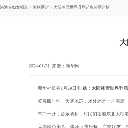
>
>
港澳台妇女频道
海峡两岸
大陆冰雪世界升腾起炙热两岸情
大
2024-01-31
来源：新华网
新华社长春1月29日电
题：大陆冰雪世界升腾
凌晨四时许，天寒地冻，屋外还是一片漆黑。吉
车门一开，音乐响起，村民们扭着东北大秧歌，
品尝特色美食、体验冰雪乐趣、广交好友、感受