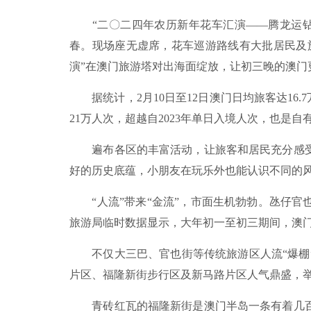
“二〇二四年农历新年花车汇演——腾龙运钻欢
春。现场座无虚席，花车巡游路线有大批居民及
演”在澳门旅游塔对出海面绽放，让初三晚的澳门
据统计，2月10日至12日澳门日均旅客达16.7
21万人次，超越自2023年单日入境人次，也是
遍布各区的丰富活动，让旅客和居民充分感受
好的历史底蕴，小朋友在玩乐外也能认识不同的
“人流”带来“金流”，市面生机勃勃。氹仔官也
旅游局临时数据显示，大年初一至初三期间，澳
不仅大三巴、官也街等传统旅游区人流“爆棚”
片区、福隆新街步行区及新马路片区人气鼎盛，
青砖红瓦的福隆新街是澳门半岛一条有着几百