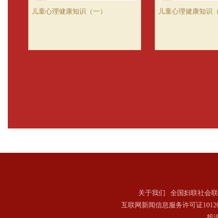
儿童心理健康知识（一）
儿童心理健康知识
关于我们
全国妇联社会联
互联网新闻信息服务许可证101202
投诉