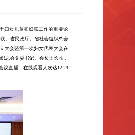
于妇女儿童和妇联工作的重要论
妇联、省民政厅、省社会组织总会
成立大会暨第一次妇女代表大会在
组织总会党委书记、会长王长胜，
议直播，在线观看人次达12.29