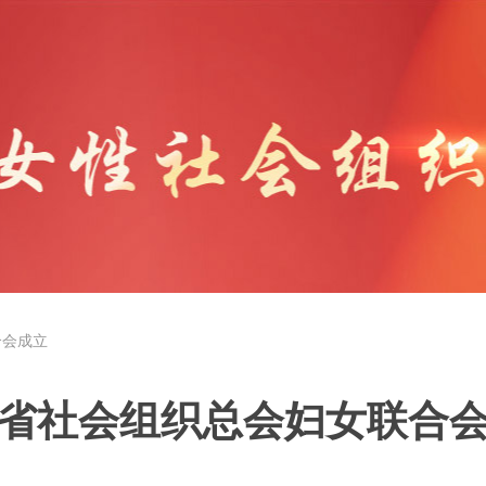
合会成立
省社会组织总会妇女联合