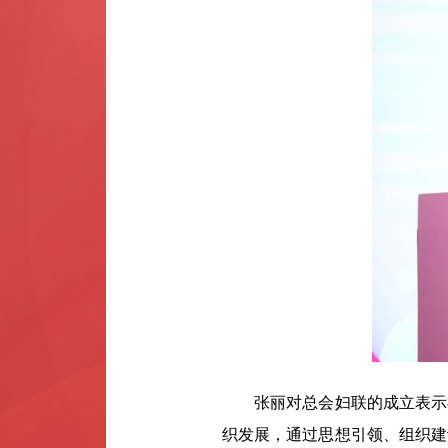
张丽对总会妇联的成立表示祝
织发展，通过思想引领、组织建