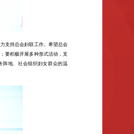
力支持总会妇联工作。希望总会
盖；要积极开展多种形式活动，支
务阵地、社会组织妇女群众的温