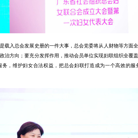
载入总会发展史册的一件大事，总会党委将从人财物等方面全
政治方向；要充分发挥作用，推动会员单位实现妇联组织全覆
服务，维护妇女合法权益，把总会妇联打造成为一个高效的服