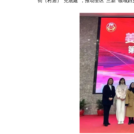
街（村居）“兜底建”，推动全区“三新”领域妇