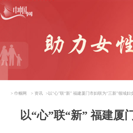
>
巾帼网
>
资讯
>
以“心”联“新” 福建厦门市妇联为“三新”领域
以“心”联“新” 福建