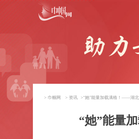
>
巾帼网
>
资讯
>
“她”能量加载满格！——湖
“她”能量