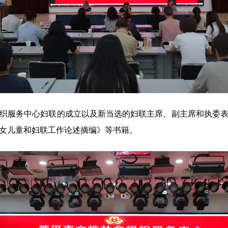
服务中心妇联的成立以及新当选的妇联主席、副主席和执委表
女儿童和妇联工作论述摘编》等书籍。