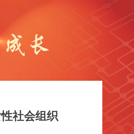
女性社会组织