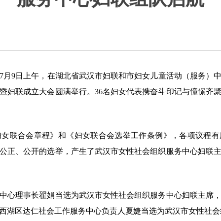
月9日上午，在湖北省武汉市妇联和市妇女儿童活动（服务）中
暨妇联成立大会圆满举行。36名妇女代表携奋斗印记与憧憬齐
联合会章程》和《妇女联合会选举工作条例》，各项议程有
公正、公开的选举，产生了武汉市女性社会组织服务中心妇联主
心理事长翟娟当选为武汉市女性社会组织服务中心妇联主席，
西湖区达仁社会工作服务中心负责人夏婕当选为武汉市女性社会