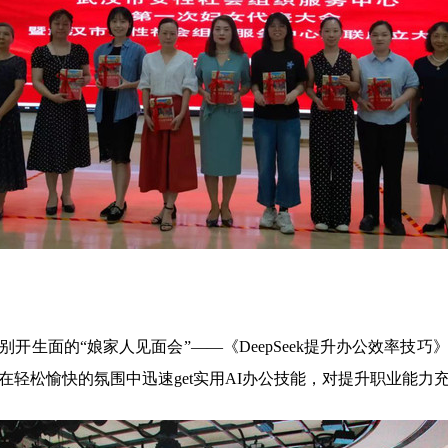
生面的“娘家人见面会”——《DeepSeek提升办公效率技巧
在轻松愉快的氛围中迅速get实用AI办公技能，对提升职业能力