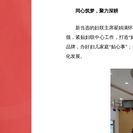
同心筑梦，聚力深耕
新当选的妇联主席翟娟满怀激
领，紧贴妇联中心工作，打造“
品牌，办好妇儿家庭“贴心事”
化发展。