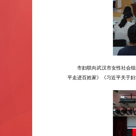
市妇联向武汉市女性社会组织
平走进百姓家》《习近平关于妇