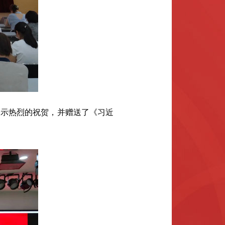
示热烈的祝贺，并赠送了《习近