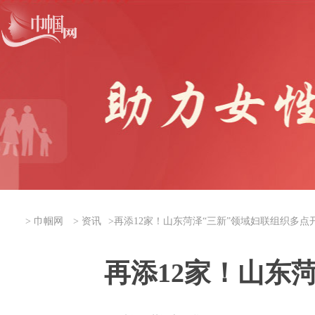
>
巾帼网
>
资讯
>
再添12家！山东菏泽“三新”领域妇联组织多点
再添12家！山东