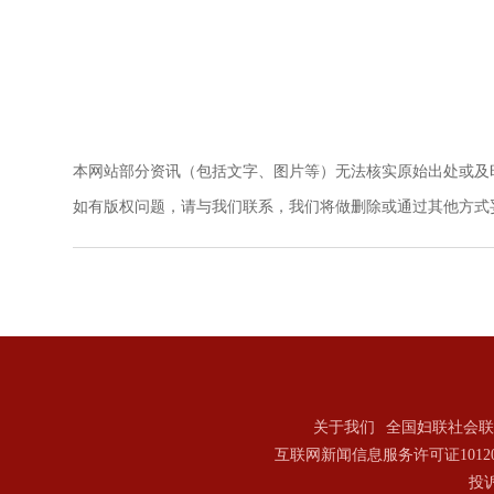
本网站部分资讯（包括文字、图片等）无法核实原始出处或及
如有版权问题，请与我们联系，我们将做删除或通过其他方式妥善解决。电
关于我们
全国妇联社会联
互联网新闻信息服务许可证101202
投诉