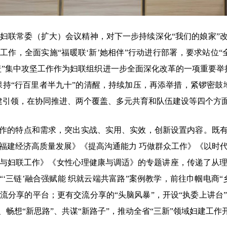
常委（扩大）会议精神，对下一步持续深化“我们的娘家”改
工作，全面实施“福暖联‘新’她相伴”行动进行部署，要求站位
覆盖”集中攻坚工作作为妇联组织进一步全面深化改革的一项重要举
要保持“行百里者半九十”的清醒，持续加压，再添举措，紧锣密鼓
建引领，在协同推进、两个覆盖、多元共育和队伍建设等四个方
的特点和需求，突出实战、实用、实效，创新设置内容。既有
福建经济高质量发展》《提高沟通能力 巧做群众工作》《以时
与妇联工作》《女性心理健康与调适》的专题讲座，传递了从
“‘三链’融合强赋能 织就云端共富路”案例教学，前往巾帼电商
流分享的平台；更有交流分享的“头脑风暴”，开设“执委上讲台
、畅想“新思路”、共谋“新路子”，推动全省“三新”领域妇建工