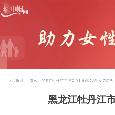
>
巾帼网
>
资讯
>
黑龙江牡丹江市“三新”领域妇联组织次第绽放
黑龙江牡丹江市