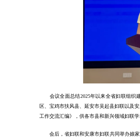
会议全面总结2025年以来全省妇联组织
区、宝鸡市扶风县、延安市吴起县妇联以及安
工作交流汇编》，供各市县和新兴领域妇联学
会后，省妇联和安康市妇联共同举办娘家