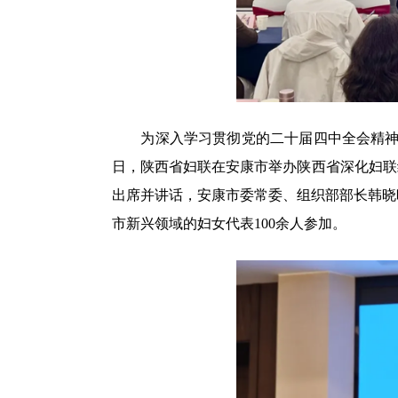
为深入学习贯彻党的二十届四中全会精神
日，陕西省妇联在安康市举办陕西省深化妇联
出席并讲话，安康市委常委、组织部部长韩晓
市新兴领域的妇女代表100余人参加。