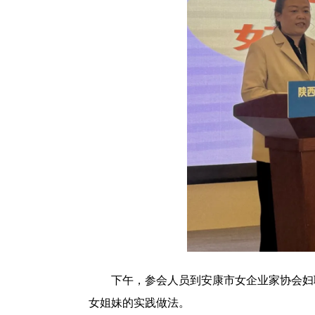
下午，参会人员到安康市女企业家协会妇
女姐妹的实践做法。