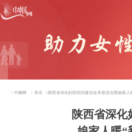
>
巾帼网
>
资讯
>
陕西省深化妇联组织建设改革推进会暨
娘家人
陕西省深化
娘家人暖“