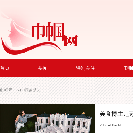
首页
要闻
特别关注
巾帼
巾帼网
>
巾帼追梦人
美食博主范
2026-06-04