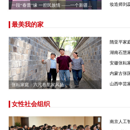
妆造师刘
一段“春蕾”缘 一腔民族情 ——一个新疆…
最美我的家
隋亚平家
湖南石慧
安徽张耘
内蒙古张
山西申芸
张耘家庭：六尺巷里家风扬
女性社会组织
南京人工