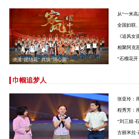
从“一米
全国妇联
《追风女
相聚阿克
“石榴花开
浇灌“团结花” 共筑“同心圆”
…
巾帼追梦人
张亚玲：
程秀芳：
“刘三姐·
古丽米拉