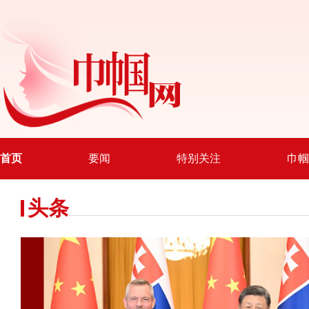
首页
要闻
特别关注
巾帼
头条