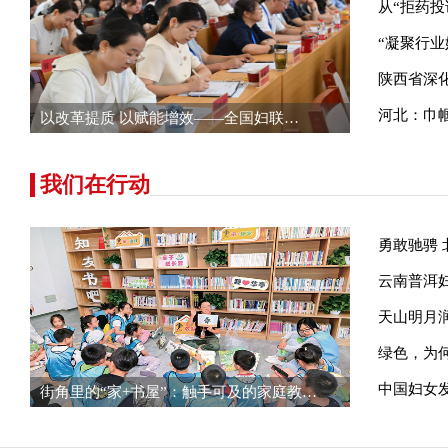
从“拒药投
“凝聚行业
陕西省深
河北：巾
以改革提质 以赋能增效
——全国妇联…
我们在行动
勇敢驰骋
云南普洱
天山明月
绿色，为
中国妇女
街角里的“家+书屋”：触手可及的家庭教…