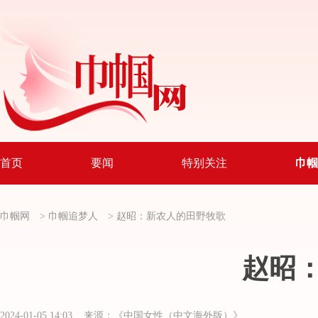
首页
要闻
特别关注
巾帼
巾帼网
>
巾帼追梦人
>
赵昭：新农人的田野牧歌
赵昭
2024-01-05 14:03 来源：《中国女性（中文海外版）》