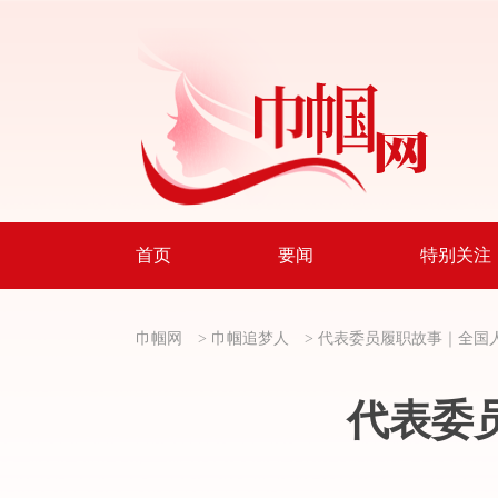
首页
要闻
特别关注
巾帼网
>
巾帼追梦人
>
代表委员履职故事｜全国
代表委