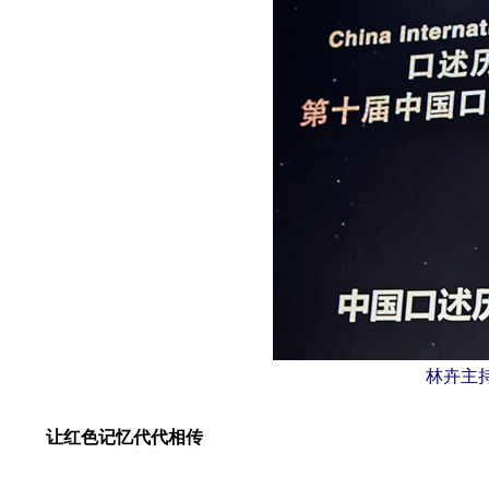
林卉主
让红色记忆代代相传