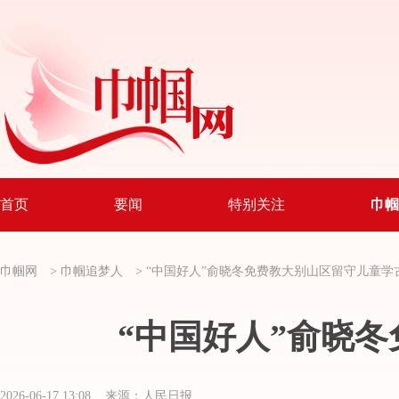
首页
要闻
特别关注
巾帼
巾帼网
>
巾帼追梦人
>
“中国好人”俞晓冬免费教大别山区留守儿童学
“中国好人”俞晓
2026-06-17 13:08 来源：人民日报