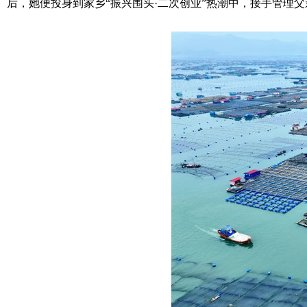
后，她便投身到家乡“振兴围头·二次创业”热潮中，接手管理