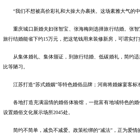
“我们不想被高价彩礼和大操大办裹挟。这场素雅大气的中式
重庆城口新婚夫妇张智宝、张海梅则选择旅行结婚。张智宝算
旅行结婚能省下约15万元，把这笔钱用来装修新房，可谓实打
从集体婚礼、集体颁证，到旅行结婚、低碳婚礼，简约适度
比等陋习。
江苏打造“苏式婚姻”等特色婚俗品牌；河南将婚嫁宴客标
各地打造充满温情的婚俗体验馆，一批富有地域特色的婚俗改
设置婚俗文化展示场所2045处。
简约不简单，减负不减爱。政策松绑的“减法”，正为爱情的