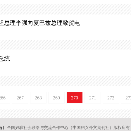
坦总理
李强向夏巴兹总理致贺电
总统
266
267
268
269
270
271
272
27
们
全国妇联社会联络与交流合作中心（中国妇女外文期刊社）版权所有 2