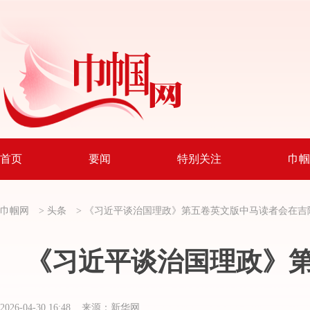
首页
要闻
特别关注
巾帼
巾帼网
>
头条
>
《习近平谈治国理政》第五卷英文版中马读者会在吉
《习近平谈治国理政》
2026-04-30 16:48 来源：新华网