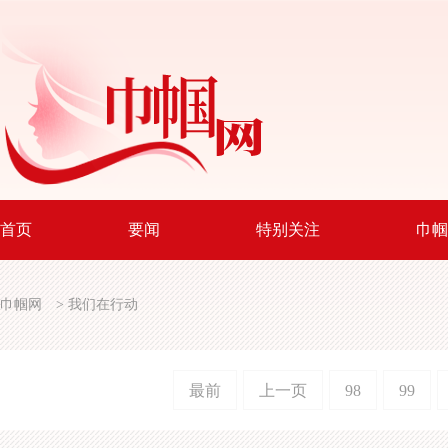
首页
要闻
特别关注
巾帼
巾帼网
>
我们在行动
最前
上一页
98
99