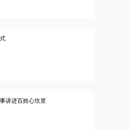
式
故事讲进百姓心坎里