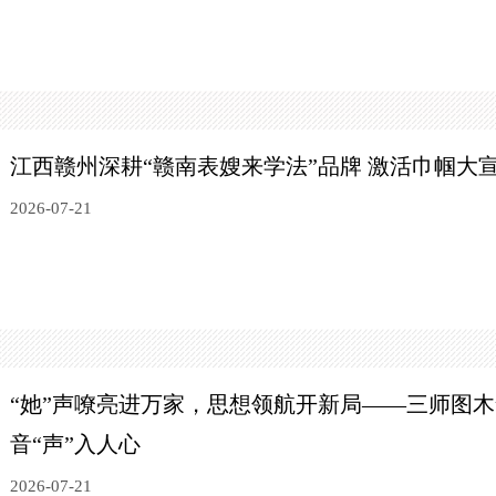
江西赣州深耕“赣南表嫂来学法”品牌
激活巾帼大
2026-07-21
“她”声嘹亮进万家，思想领航开新局——三师图
音“声”入人心
2026-07-21