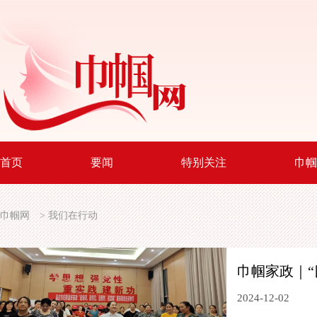
首页
要闻
特别关注
巾帼
巾帼网
>
我们在行动
巾帼家政｜“
2024-12-02