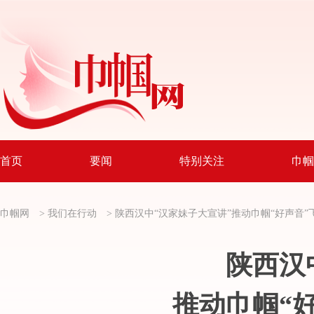
首页
要闻
特别关注
巾帼
巾帼网
>
我们在行动
>
陕西汉中“汉家妹子大宣讲”
推动巾帼“好声音”
陕西汉
推动巾帼“