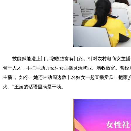
技能赋能送上门，增收致富有门路。针对农村电商女主播
骨干人才，手把手助力农村女主播灵活就业、增收致富。曾经
主播”。如今，她还带动周边数十名妇女一起直播卖瓜，把家
火。”王娇的话语里满是干劲。