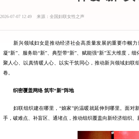
2026-07-07 12:49 来源：全国妇联女性之声
新兴领域妇女是推动经济社会高质量发展的重要巾帼力量
凝“新”、服务助“新”、典型带“新”、赋能强“新”五大维度，细
聚人心、以真情暖人心、以实干筑同心，推动新兴领域妇联
卷。
织密覆盖网络 筑牢“新”阵地
妇联组织建在哪里，“娘家”的温暖就延伸到哪里。面对
手，破难点、补盲区、通堵点，推动组织覆盖向新经济组织、