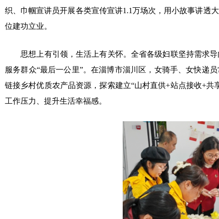
织、巾帼宣讲员开展各类宣传宣讲1.1万场次，用小故事讲
位建功立业。
思想上有引领，生活上有关怀。全省各级妇联坚持需求导
服务群众“最后一公里”。在淄博市淄川区，女骑手、女快递
链接乡村优质农产品资源，探索建立“山村直供+站点接收+
工作压力、提升生活幸福感。