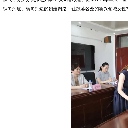
纵向到底、横向到边的妇建网络，让散落各处的新兴领域女性找