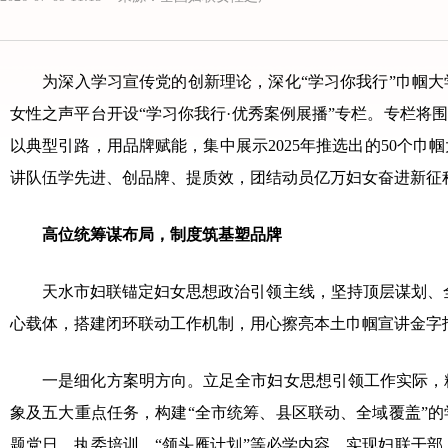
为深入学习宣传党的创新理论，深化“学习你我行”巾帼大学
女性之声平台开设“学习你我行·优秀案例展播”专栏。专栏将
以典型引路，用品牌赋能，集中展示2025年推选出的50个
讲队伍学先进、创品牌、提质效，团结动员亿万妇女奋进新征
高位统筹谋布局，制度筑基塑品牌
天水市妇联锚定妇女思想政治引领主线，坚持顶层谋划、全域
心载体，搭建闭环联动工作机制，用心擦亮本土巾帼宣讲金字
一是细化方案明方向。立足全市妇女思想引领工作实际，精心
象及五大重点任务，构建“全市统筹、县区联动、全域覆盖”
题党日、执委培训、“领头雁计划”等必学内容，实现妇联干部