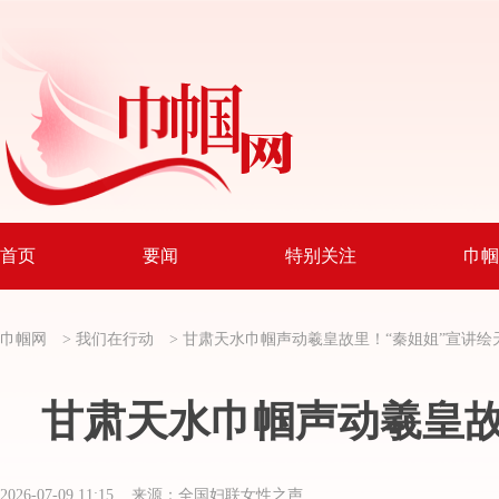
首页
要闻
特别关注
巾帼
巾帼网
>
我们在行动
>
甘肃天水巾帼声动羲皇故里！“秦姐姐”宣讲绘
甘肃天水巾帼声动羲皇故
2026-07-09 11:15 来源：全国妇联女性之声