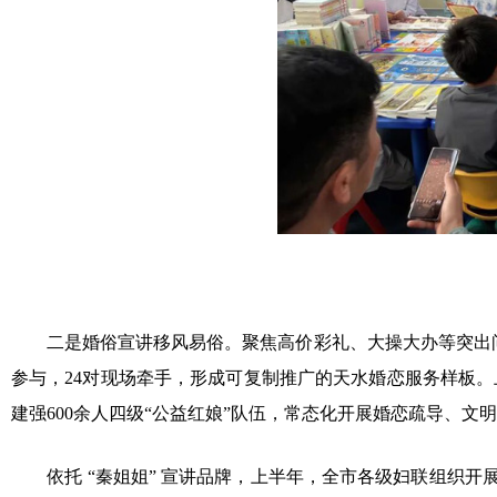
二是婚俗宣讲移风易俗。聚焦高价彩礼、大操大办等突出问题
参与，24对现场牵手，形成可复制推广的天水婚恋服务样板。
建强600余人四级“公益红娘”队伍，常态化开展婚恋疏导、文
依托 “秦姐姐” 宣讲品牌，上半年，全市各级妇联组织开展线