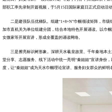
部职工率先录制开篇视频，于5月15日国际家庭日正式启动活
二是建强队伍优梯队。组建“1+8+N”巾帼领读矩阵，市级
加市直机关为单位组建分团，结合本地特色开展诵读。以巾帼
女微家等开展宣讲，形成全覆盖的诵读网络。
三是擦亮标识树形象。深耕天水羲皇故里、千年秦地本土文
堂分享、志愿服务、线下活动中统一亮明“秦姐姐”宣讲身份
度，让“秦姐姐”成为天水巾帼理论宣讲、服务妇女群众的鲜明