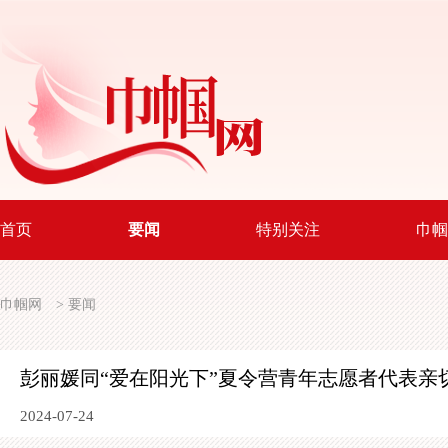
首页
要闻
特别关注
巾帼
巾帼网
>
要闻
彭丽媛同“爱在阳光下”夏令营青年志愿者代表亲
2024-07-24