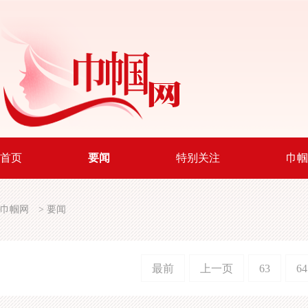
首页
要闻
特别关注
巾帼
巾帼网
>
要闻
最前
上一页
63
64