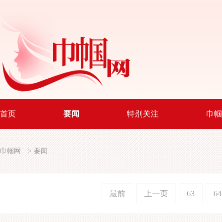
首页
要闻
特别关注
巾帼
巾帼网
>
要闻
最前
上一页
63
64