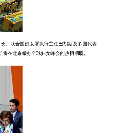
长、联合国妇女署执行主任巴胡斯及多国代表
即将在北京举办全球妇女峰会的热切期盼。