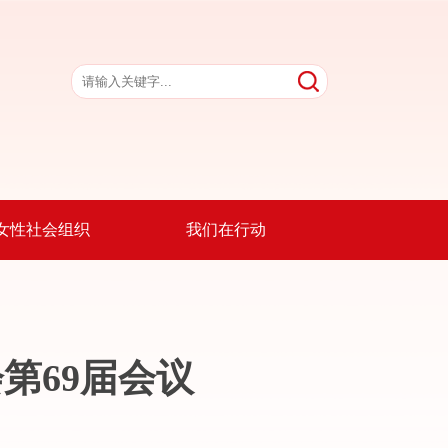
女性社会组织
我们在行动
第69届会议