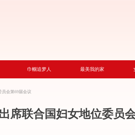
巾帼追梦人
最美我的家
员会第69届会议
出席联合国妇女地位委员会