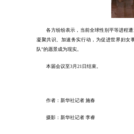
各方纷纷表示，当前全球性别平等进程遭遇
凝聚共识、加速务实行动，为促进世界妇女
队”的愿景成为现实。
本届会议至3月21日结束。
作者：新华社记者 施春
摄影：新华社记者 李睿