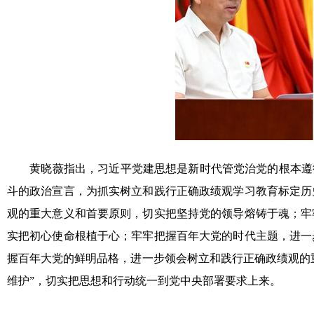
黄晓薇指出，习近平党建思想是新时代管党治党的根本遵
斗的政治宣言，为抓实树立和践行正确政绩观学习教育标定历
观的重大意义和首要原则，切实把坚持党的领导熔铸于魂；牢
实把初心使命根植于心；牢牢把握百年大党的时代主题，进一
握百年大党的鲜明品格，进一步领会树立和践行正确政绩观的
维护”，切实把思想和行动统一到党中央部署要求上来。