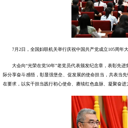
7月2日，全国妇联机关举行庆祝中国共产党成立105周
大会向“光荣在党50年”老党员代表颁发纪念章，表彰先
际分享奋斗感悟，彰显强堡垒、促发展的使命担当，共表当先
在要求，以实干担当践行初心使命、赓续红色血脉、凝聚奋进