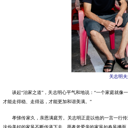
关志明夫
谈起“治家之道”，关志明心平气和地说：“一个家庭就像一
才能走得稳、走得远，才能更加和谐美满。”
孝悌传家久，亲恩满庭芳。关志明正是以他的一言一行传递
这份美好的家风不断传递下去，愿孝老爱亲的家风如春风拂面