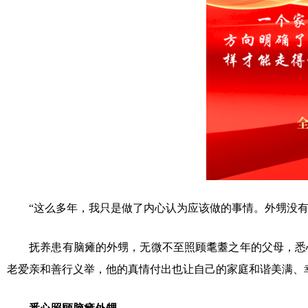
“这么多年，我只是做了内心认为应该做的事情。外甥没有
抚养患有脑瘫的外甥，无微不至照顾耄耋之年的父母，悉心
老爱亲和善行义举，他的真情付出也让自己的家庭和谐美满、幸