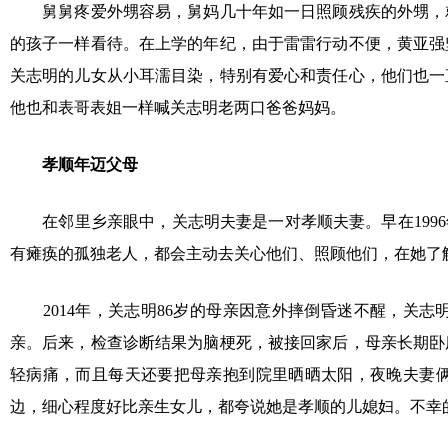
舅舅疼爱外甥容易，舅妈几十年如一日照顾残疾的外甥，就
的孩子一样看待。在上学的年纪，由于雷雷行动不便，黄亚强
关志明的儿女从小耳濡目染，特别有爱心和责任心，他们也一
他也和表哥表姐一样喊关志明老两口爸爸妈妈。
孝顺年迈父母
在邻里乡亲眼中，关志明夫妻是一对孝顺夫妻。早在1996
有瘫痪的孤独老人，都会主动去关心他们、照顾他们，在她了
2014年，关志明86岁的母亲因意外摔倒昏迷不醒，关志
亲。后来，检查诊断结果为脑梗死，被接回家后，母亲长期卧
轻病痛，而且每天还要把母亲抱到院里晒晒太阳，夜晚夫妻
边，细心程度好比亲生女儿，都夸说她是孝顺的儿媳妇。不幸