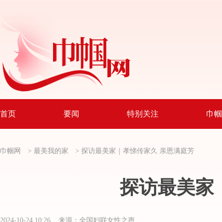
首页
要闻
特别关注
巾帼
巾帼网
>
最美我的家
>
探访最美家｜孝悌传家久 亲恩满庭芳
探访最美家
2024-10-24 10:26 来源：全国妇联女性之声