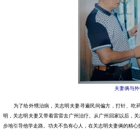
夫妻俩与外
为了给外甥治病，关志明夫妻寻遍民间偏方，打针、吃药
明，关志明夫妻又带着雷雷去广州治疗。从广州回家以后，关
步地引导他学走路。功夫不负有心人，在关志明夫妻俩的精心