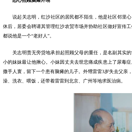
悉心照顾脑瘫外甥
说起关志明，红沙社区的居民都不陌生，他是社区邻里心目中
休后，居委会聘请其管理红沙农贸市场并协助社区做好宣传工
都说他是一个“老好人”。
关志明责无旁贷地承担起照顾父母的重任，是名副其实的“孝
小的妹妹最让他揪心。小妹因丈夫去世悲痛成疾患上了尿毒症
撒手人寰，留下一个患有脑瘫的儿子。外甥雷雷3岁失去父亲
澡、洗衣、喂饭，还带着雷雷到北京、广州等地求医治病。