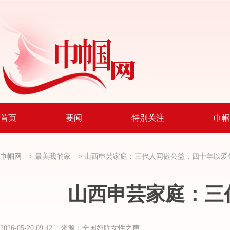
首页
要闻
特别关注
巾帼
巾帼网
>
最美我的家
>
山西申芸家庭：三代人同做公益，四十年以爱
山西申芸家庭：三
2026-05-20 09:42 来源：全国妇联女性之声