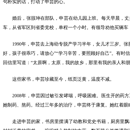
句朴实的话，打动了申芸的心。
婚后，张胲珅在部队，申芸在幼儿园上班。每天早晨，丈
车，从省军区到省委党校，单程一个小时。有领导劝他买辆车，
1990年，申芸去上海幼专脱产学习半年，女儿才三岁。
好，孩子很乖巧，请放心”“学习辛苦，要照顾好自己”。有
回信里写道：“太原啊，太原，我的故乡，那里有我的亲人和朋
这些家书，申芸珍藏至今，纸页泛黄，温度不减。
2008年，申芸因过敏引发哮喘，呼吸困难。医生开的
她制药、熬药。经过三年多的治疗，申芸终于康复。她红着眼眶
走进申芸的家，书房里摆满了幼教和党史书籍，厨房里飘