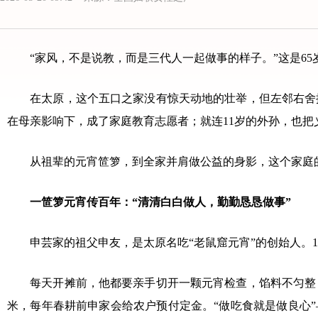
“家风，不是说教，而是三代人一起做事的样子。”这是65
在太原，这个五口之家没有惊天动地的壮举，但左邻右舍
在母亲影响下，成了家庭教育志愿者；就连11岁的外孙，也把
从祖辈的元宵笸箩，到全家并肩做公益的身影，这个家庭的
一笸箩元宵传百年：“清清白白做人，勤勤恳恳做事”
申芸家的祖父申友，是太原名吃“老鼠窟元宵”的创始人。1
每天开摊前，他都要亲手切开一颗元宵检查，馅料不匀整
米，每年春耕前申家会给农户预付定金。“做吃食就是做良心