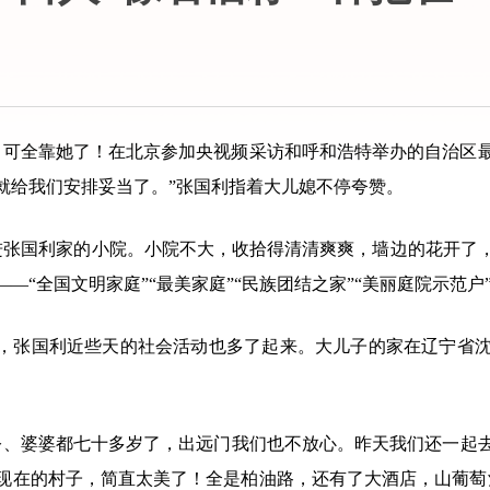
可全靠她了！在北京参加央视频采访和呼和浩特举办的自治区最
就给我们安排妥当了。”张国利指着大儿媳不停夸赞。
进张国利家的小院。小院不大，收拾得清清爽爽，墙边的花开了
全国文明家庭”“最美家庭”“民族团结之家”“美丽庭院示范户”“光荣
一一个，张国利近些天的社会活动也多了起来。大儿子的家在辽宁
公、婆婆都七十多岁了，出远门我们也不放心。昨天我们还一起去
现在的村子，简直太美了！全是柏油路，还有了大酒店，山葡萄