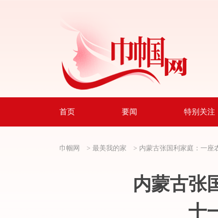
首页
要闻
特别关注
巾帼网
>
最美我的家
>
内蒙古张国利家庭：一座
内蒙古张
十