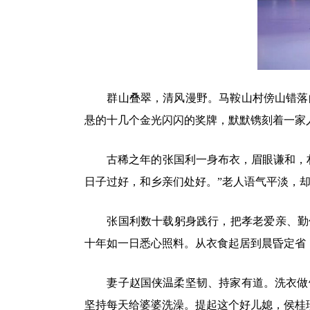
群山叠翠，清风漫野。马鞍山村傍山错落
悬的十几个金光闪闪的奖牌，默默镌刻着一家
古稀之年的张国利一身布衣，眉眼谦和，
日子过好，和乡亲们处好。”老人语气平淡，
张国利数十载躬身践行，把孝老爱亲、勤
十年如一日悉心照料。从衣食起居到晨昏定省
妻子赵国侠温柔坚韧、持家有道。洗衣做
坚持每天给婆婆洗澡。提起这个好儿媳，侯桂