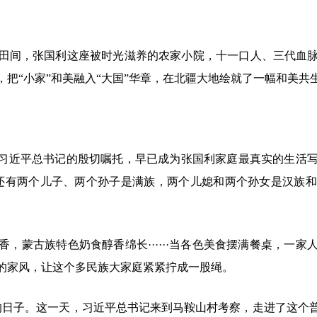
田间，张国利这座被时光滋养的农家小院，十一口人、三代血
把“小家”和美融入“大国”华章，在北疆大地绘就了一幅和美
”习近平总书记的殷切嘱托，早已成为张国利家庭最真实的生活
还有两个儿子、两个孙子是满族，两个儿媳和两个孙女是汉族
，蒙古族特色奶食醇香绵长······当各色美食摆满餐桌，一
的家风，让这个多民族大家庭紧紧拧成一股绳。
难忘的日子。这一天，习近平总书记来到马鞍山村考察，走进了这