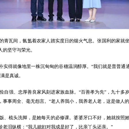
的青瓦间，氤氲着农家人踏实度日的烟火气息。张国利的家就
人的坚守与荣光。
朴实得就像地里一株沉甸甸的谷穗温润醇厚。“我们就是普普通
却满是真诚。
俭自强、忠厚善良家风刻进家族血脉。“百善孝为先”，九十多
，事事周全、毫无怨言。“老人养我小，我养老人老，这是做人的
饭、梳头洗脚，是她每天的必修课。婆婆牙口不好，她就按照
珍老泪纵横：“我儿媳妇对我成是好了，比亲丫头还亲。”