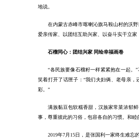
地说。
在内蒙古赤峰市喀喇沁旗马鞍山村的沃野
爱亲传家、以团结互助兴家、以奋斗实干立家，
石榴同心：团结兴家 同绘幸福画卷
“各民族要像石榴籽一样紧紧抱在一起。
笑着打开了话匣子：“我们夫妇俩、老母亲，
彩。”
满族黏豆包软糯香甜，汉族家常菜浓郁鲜香
事，尊重彼此的习俗，包容各自的习惯。和睦
2019年7月15日，是张国利一家终生