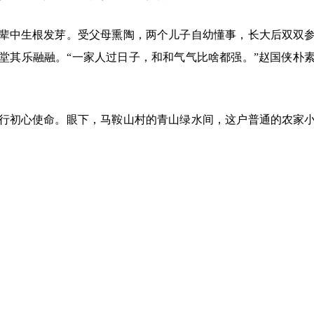
辈中生根发芽。受父母熏陶，两个儿子自幼懂事，长大后双双
堂其乐融融。“一家人过日子，和和气气比啥都强。”赵国侠朴
行初心使命。眼下，马鞍山村的青山绿水间，这户普通的农家